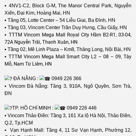
▪️
4NV1-C2, Block G-M, The Manor Central Park, Nguyễn
Xiển, Đại Kim, Hoàng Mai, HN
▪️ Tầng 05, Lotte Center – 54 Liễu Giai, Ba Đình, HN
▪️ Tầng 03, Vincom Center Trần Duy Hưng, Cầu Giấy, HN
TTTM Vincom Mega Mall Royal City Hầm B2-R1, 03-04,
▪️
72A Nguyễn Trãi, Thanh Xuân, HN
▪️ Tầng 02, Mê Linh Plaza – Km8, Thăng Long, Nội Bài, HN
▪️ TTTM Vincom Mega Mall Smart City L2 – 08 – 09, Tây
Mỗ, Nam Từ Liêm, HN
ĐÀ NẴNG :
0949 226 366
▪️ Vincom Đà Nẵng: Tầng 3, 910A, Ngô Quyền, Sơn Trà,
ĐN
TP. HỒ CHÍ MINH :
0949 226 446
▪️ Vincom Thảo Điền: Tầng 3, 161 Xa lộ Hà Nội, Thảo Điền,
Q.2, Tp.HCM
▪️ Vạn Hạnh Mall: Tầng 4, 11 Sư Vạn Hạnh, Phường 12,