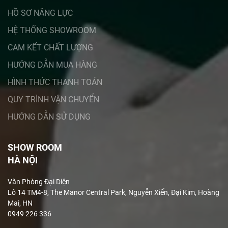
HỒ SƠ NĂNG LỰC
HỆ THỐNG SHOWROOM
CAM KẾT CHẤT LƯỢNG
HƯỚNG DẪN MUA HÀNG
HÌNH THỨC THANH TOÁN
QUY TRÌNH VẬN CHUYỂN
HƯỚNG DẪN SỬ DỤNG
SHOW ROOM
HÀ NỘI
Văn Phòng Đại Diện
Lô 14 TM4-8, The Manor Central Park, Nguyễn Xiển, Đại Kim, Hoàng
Mai, HN
0949 226 336