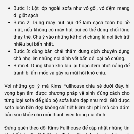
Bước 1: Lột lớp ngoài sofa như vỏ gối, vỏ đệm mang
đi giặt sạch
Bước 2: Dùng máy hút bụi để làm sạch toàn bộ bề
mặt, nếu không có máy hút bụi có thể dùng chổi lông
thay thế. Chú ý vào những kẽ hở vì chúng là nơi tích trữ
nhiều bụi bẩn nhất.
Bước 3: dùng bàn chải thấm dung dịch chuyên dụng
chà nhẹ lên những nơi dính vết bẩn để loại bỏ chúng.
Bước 4: Dùng khăn khô lau lại hoặc đem phơi nắng để
tránh bị ẩm mốc và gây ra mùi hôi khó chịu.
Với những gợi ý mà Kims Fullhouse chia sẻ dưới đây, hi
vọng bạn tìm được phương pháp vệ sinh đúng cách cho
từng loại sofa để giúp bộ sofa luôn đẹp như mới. Giữ được
sofa luôn bền đẹp không chỉ tiết kiệm chi phí mà còn đảm
bảo sức khỏe cho mỗi thành viên trong gia đình.
Đừng quên theo dõi Kims Fullhouse để cập nhật những tin