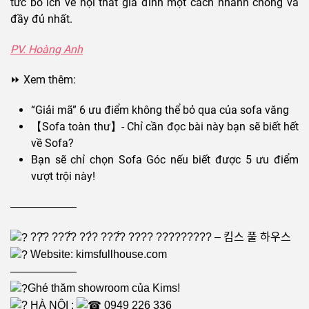
tức bổ ích về nội thất gia đình một cách nhanh chóng và
đầy đủ nhất.
PV. Hoàng Anh
⏩ Xem thêm:
“Giải mã” 6 ưu điểm không thể bỏ qua của sofa văng
【Sofa toàn thư】- Chỉ cần đọc bài này bạn sẽ biết hết
về Sofa?
Bạn sẽ chỉ chọn Sofa Góc nếu biết được 5 ưu điểm
vượt trội này!
——————
??̣̂? ???̂́? ??̀? ???̂́? ???? ????????? – 킴스 풀 하우스
Website:
kimsfullhouse.com
——————
Ghé thăm showroom của Kims!
HÀ NỘI :
0949 226 336