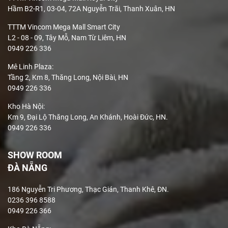
Hầm B2-R1, 03-04, 72A Nguyễn Trãi, Thanh Xuân, HN
TTTM Vincom Mega Mall Smart City
L2 - 08 - 09, Tây Mỗ, Nam Từ Liêm, HN
0949 226 336
Mê Linh Plaza
:
Tầng 2, Km 8, Thăng Long, Nội Bài, HN
0949 226 336
Kho Hà Nội:
Km 9, Đại Lộ Thăng Long, An Khánh, Hoài Đức, HN.
0949 226 336
SHOW ROOM
ĐÀ NẴNG
186 Nguyễn Tri Phương, Thạc Gián, Thanh Khê, ĐN.
0236 396 8588
0949 226 366