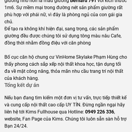
giường nhỏ hơn là mẫu giường
Bernard 791
với kích thước
1m6. Sự mềm mại trong đường nét sản phẩm giường rất
phù hợp với phái nữ, vì đây là phòng ngủ của con gái gia
chủ.
Để tạo ra không khí hiện đại, sang trọng, các sản phẩm
giường đều được chúng tôi sử dụng tông màu nâu Cafe,
đồng thời nhằm đồng điệu với căn phòng
Bố cục căn hộ chung cư VinHome Skylake Phạm Hùng cho
thấy phong cách sắp xếp nội thất khoa học, tận dụng tối
đa về mặt công năng, thỏa mãn nhu cầu trang trí nội thất
của khách hàng.
Tổng kết dự án
Nếu bạn đang tìm kiếm một đơn vị tư vấn, trực tiếp thiết kế
và cung cấp nội thất cao cấp UY TÍN. Đừng ngần ngại hãy
liên hệ tới Kims Fullhouse qua Hotline:
0949 226 336
,
website, Fan Page của Kims. Chúng tôi luôn sẵn sàn hỗ trợ
Bạn 24/24.