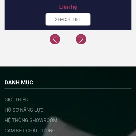
Liên hệ
XEM CHI TIẾT
DANH MỤC
GIỚI THIỆU
HỒ SƠ NĂNG LỰC
HỆ THỐNG SHOWROOM
CAM KẾT CHẤT LƯỢNG