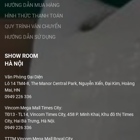
HƯỚNG DẪN MUA HÀNG
HÌNH THỨC THANH TOÁN
QUY TRÌNH VẬN CHUYỂN
HƯỚNG DẪN SỬ DỤNG
SHOW ROOM
HÀ NỘI
Văn Phòng Đại Diện
Lô 14 TM4-8, The Manor Central Park, Nguyễn Xiển, Đại Kim, Hoàng
Mai, HN
0949 226 336
Vincom Mega Mall Times City:
TĐ13 - TL14, Vincom Times City, 458 P. Minh Khai, Khu đô thị Times
City, Hai Bà Trưng, Hà Nội.
0949 226 336
TTTM Vincom Mega Mall Royal City