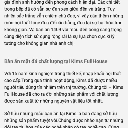
gia đình anh hướng đến phong cách hiện đại. Các chi tiết
trong bếp đã có sẵn sự đan xen giữa đên và trắng. Tuy
nhiên sắc trắng vẫn chiếm chủ đạo, vì vậy cần thêm những
món nội thất tone đen để cân bằng, đen lại sự hài hòa tron
không gian. Và bàn ăn 1409 với màu đen bóng sang trọng
cùng diện tích sử dụng rộng rãi là sự lựa chọn cực kì lý
tưởng cho không gian nhà anh chị.
Bàn ăn mặt đá chất lượng tại Kims FullHouse
Với 15 năm kinh nghiệm trong thiết kế, nhập khẩu nội thất
cao cấp.Trong quá trình hoạt động, Kims đã được nhiều
người tiêu dùng tín nhiệm trên thị trường. Chúng tôi – Kims
FullHouse đã cho ra đời những sản phẩm với chất lượng
được sản xuất từ những nguyên vật liệu tốt nhất.
Sở hữu những mẫu bàn ăn tại Kims là bạn đang sở hữu
những sản phẩm tuyệt vời.Chúng được nhào nặn từ những
đôi tay tài hoa của các nghệ nhân có tay nghề cao. Cùng