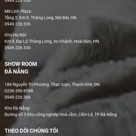
0949 226 336
Mê Linh Plaza
:
Tầng 2, Km 8, Thăng Long, Nội Bài, HN
0949 226 336
Kho Hà Nội:
Km 9, Đại Lộ Thăng Long, An Khánh, Hoài Đức, HN.
0949 226 336
SHOW ROOM
ĐÀ NẴNG
186 Nguyễn Tri Phương, Thạc Gián, Thanh Khê, ĐN.
0236 396 8588
0949 226 366
Kho Đà Nẵng:
Đường số 3 Khu công nghiệp Hoà cầm, Cẩm Lệ, TP Đà Nẵng
THEO DÕI CHÚNG TÔI