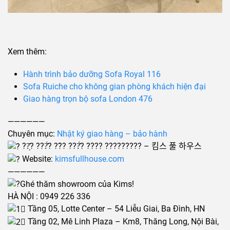
Xem thêm:
Hành trình bảo dưỡng Sofa Royal 116
Sofa Ruiche cho không gian phòng khách hiện đại
Giao hàng trọn bộ sofa London 476
——————
Chuyên mục:
Nhật ký giao hàng – bảo hành
??̣̂? ???̂́? ??̀? ???̂́? ???? ????????? – 킴스 풀 하우스
Website:
kimsfullhouse.com
——————
Ghé thăm showroom của Kims!
HÀ NỘI : 0949 226 336
Tầng 05, Lotte Center – 54 Liễu Giai, Ba Đình, HN
Tầng 02, Mê Linh Plaza – Km8, Thăng Long, Nội Bài,