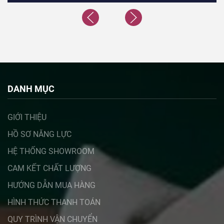
DANH MỤC
GIỚI THIỆU
HỒ SƠ NĂNG LỰC
HỆ THỐNG SHOWROOM
CAM KẾT CHẤT LƯỢNG
HƯỚNG DẪN MUA HÀNG
HÌNH THỨC THANH TOÁN
QUY TRÌNH VẬN CHUYỂN