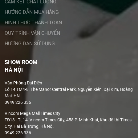
CAM KẾT CHẤT LƯỢNG
HƯỚNG DẪN MUA HÀNG
HÌNH THỨC THANH TOÁN
QUY TRÌNH VẬN CHUYỂN
HƯỚNG DẪN SỬ DỤNG
SHOW ROOM
HÀ NỘI
Văn Phòng Đại Diện
Lô 14 TM4-8, The Manor Central Park, Nguyễn Xiển, Đại Kim, Hoàng
Mai, HN
0949 226 336
Vincom Mega Mall Times City:
TĐ13 - TL14, Vincom Times City, 458 P. Minh Khai, Khu đô thị Times
City, Hai Bà Trưng, Hà Nội.
0949 226 336