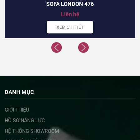
SOFA LONDON 476
Liên hệ
XEM CHI TIẾT
DANH MỤC
GIỚI THIỆU
HỒ SƠ NĂNG LỰC
HỆ THỐNG SHOWROOM