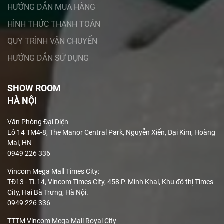
HƯỚNG DẪN MUA HÀNG
HÌNH THỨC THANH TOÁN
QUY TRÌNH VẬN CHUYỂN
HƯỚNG DẪN SỬ DỤNG
SHOW ROOM
HÀ NỘI
Văn Phòng Đại Diện
Lô 14 TM4-8, The Manor Central Park, Nguyễn Xiển, Đại Kim, Hoàng
Mai, HN
0949 226 336
Vincom Mega Mall Times City:
TĐ13 - TL14, Vincom Times City, 458 P. Minh Khai, Khu đô thị Times
City, Hai Bà Trưng, Hà Nội.
0949 226 336
TTTM Vincom Mega Mall Royal City