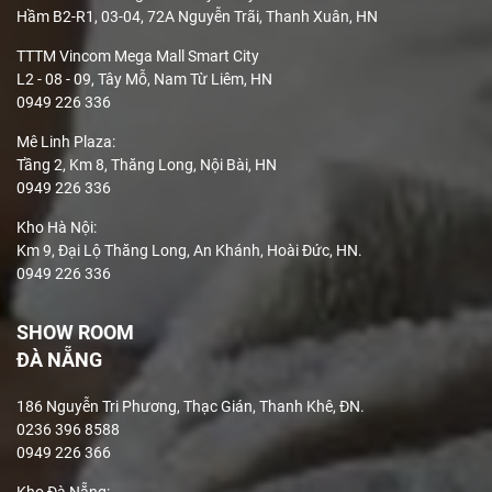
Hầm B2-R1, 03-04, 72A Nguyễn Trãi, Thanh Xuân, HN
TTTM Vincom Mega Mall Smart City
L2 - 08 - 09, Tây Mỗ, Nam Từ Liêm, HN
0949 226 336
Mê Linh Plaza
:
Tầng 2, Km 8, Thăng Long, Nội Bài, HN
0949 226 336
Kho Hà Nội:
Km 9, Đại Lộ Thăng Long, An Khánh, Hoài Đức, HN.
0949 226 336
SHOW ROOM
ĐÀ NẴNG
186 Nguyễn Tri Phương, Thạc Gián, Thanh Khê, ĐN.
0236 396 8588
0949 226 366