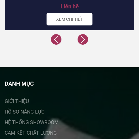
Liên hệ
XEM CHI TIẾT
DANH MỤC
GIỚI THIỆU
HỒ SƠ NĂNG LỰC
HỆ THỐNG SHOWROOM
CAM KẾT CHẤT LƯỢNG