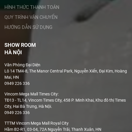
HÌNH THỨC THANH TOÁN
QUY TRÌNH VẬN CHUYỂN
HƯỚNG DẪN SỬ DỤNG
SHOW ROOM
HÀ NỘI
Văn Phòng Đại Diện
Lô 14 TM4-8, The Manor Central Park, Nguyễn Xiển, Đại Kim, Hoàng
Mai, HN
0949 226 336
Vincom Mega Mall Times City:
TĐ13 - TL14, Vincom Times City, 458 P. Minh Khai, Khu đô thị Times
City, Hai Bà Trưng, Hà Nội.
0949 226 336
TTTM Vincom Mega Mall Royal City
Hầm B2-R1, 03-04, 72A Nguyễn Trãi, Thanh Xuân, HN