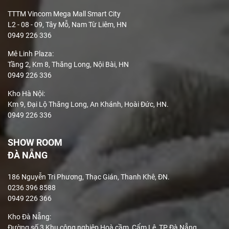
TTTM Vincom Mega Mall Smart City
L2 - 08 - 09, Tây Mỗ, Nam Từ Liêm, HN
0949 226 336
Mê Linh Plaza
:
Tầng 2, Km 8, Thăng Long, Nội Bài, HN
0949 226 336
Kho Hà Nội:
Km 9, Đại Lộ Thăng Long, An Khánh, Hoài Đức, HN.
0949 226 336
SHOW ROOM
ĐÀ NẴNG
186 Nguyễn Tri Phương, Thạc Gián, Thanh Khê, ĐN.
0236 396 8588
0949 226 366
Kho Đà Nẵng:
Đường số 3 Khu công nghiệp Hoà cầm, Cẩm Lệ, TP Đà Nẵng