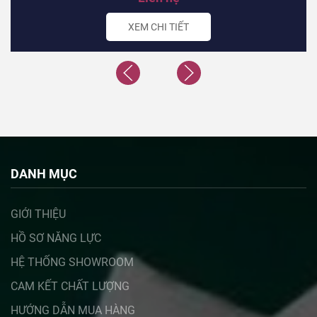
XEM CHI TIẾT
DANH MỤC
GIỚI THIỆU
HỒ SƠ NĂNG LỰC
HỆ THỐNG SHOWROOM
CAM KẾT CHẤT LƯỢNG
HƯỚNG DẪN MUA HÀNG