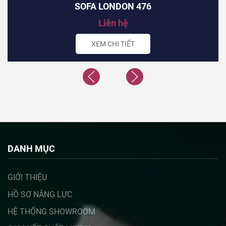
SOFA LONDON 476
Liên hệ
XEM CHI TIẾT
DANH MỤC
GIỚI THIỆU
HỒ SƠ NĂNG LỰC
HỆ THỐNG SHOWROOM