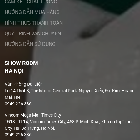
CAM KẾT CHẤT LƯỢNG
HƯỚNG DẪN MUA HÀNG
HÌNH THỨC THANH TOÁN
QUY TRÌNH VẬN CHUYỂN
HƯỚNG DẪN SỬ DỤNG
SHOW ROOM
HÀ NỘI
Văn Phòng Đại Diện
Lô 14 TM4-8, The Manor Central Park, Nguyễn Xiển, Đại Kim, Hoàng
Mai, HN
0949 226 336
Vincom Mega Mall Times City:
TĐ13 - TL14, Vincom Times City, 458 P. Minh Khai, Khu đô thị Times
City, Hai Bà Trưng, Hà Nội.
0949 226 336