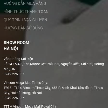
HƯỚNG DẪN MUA HÀNG
HÌNH THỨC THANH TOÁN
QUY TRÌNH VẬN CHUYỂN
HƯỚNG DẪN SỬ DỤNG
SHOW ROOM
HÀ NỘI
Văn Phòng Đại Diện
Lô 14 TM4-8, The Manor Central Park, Nguyễn Xiển, Đại Kim, Hoàng
Mai, HN
0949 226 336
Vincom Mega Mall Times City:
TĐ13 - TL14, Vincom Times City, 458 P. Minh Khai, Khu đô thị Times
City, Hai Bà Trưng, Hà Nội.
0949 226 336
TTTM Vincom Mega Mall Royal City