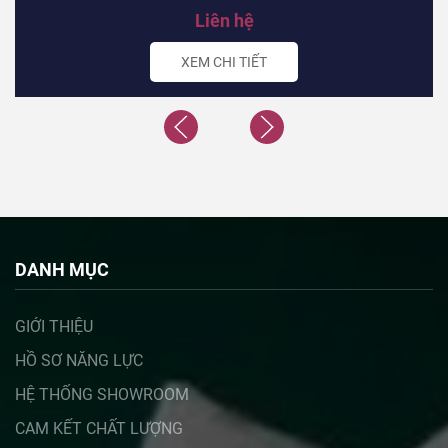
Liên hệ
XEM CHI TIẾT
DANH MỤC
GIỚI THIỆU
HỒ SƠ NĂNG LỰC
HỆ THỐNG SHOWROOM
CAM KẾT CHẤT LƯỢNG