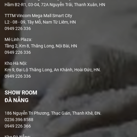
Hầm B2-R1, 03-04, 72A Nguyễn Trãi, Thanh Xuân, HN
TTTM Vincom Mega Mall Smart City
L2 - 08 - 09, Tây Mỗ, Nam Từ Liêm, HN
0949 226 336
Mê Linh Plaza
:
Tầng 2, Km 8, Thăng Long, Nội Bài, HN
0949 226 336
Kho Hà Nội:
Km 9, Đại Lộ Thăng Long, An Khánh, Hoài Đức, HN.
0949 226 336
SHOW ROOM
ĐÀ NẴNG
186 Nguyễn Tri Phương, Thạc Gián, Thanh Khê, ĐN.
0236 396 8588
0949 226 366