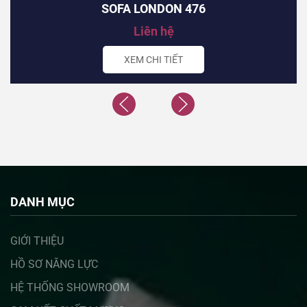
SOFA LONDON 476
Liên hệ
XEM CHI TIẾT
DANH MỤC
GIỚI THIỆU
HỒ SƠ NĂNG LỰC
HỆ THỐNG SHOWROOM