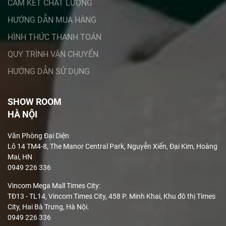
CAM KẾT CHẤT LƯỢNG
HƯỚNG DẪN MUA HÀNG
HÌNH THỨC THANH TOÁN
QUY TRÌNH VẬN CHUYỂN
HƯỚNG DẪN SỬ DỤNG
SHOW ROOM
HÀ NỘI
Văn Phòng Đại Diện
Lô 14 TM4-8, The Manor Central Park, Nguyễn Xiển, Đại Kim, Hoàng
Mai, HN
0949 226 336
Vincom Mega Mall Times City:
TĐ13 - TL14, Vincom Times City, 458 P. Minh Khai, Khu đô thị Times
City, Hai Bà Trưng, Hà Nội.
0949 226 336