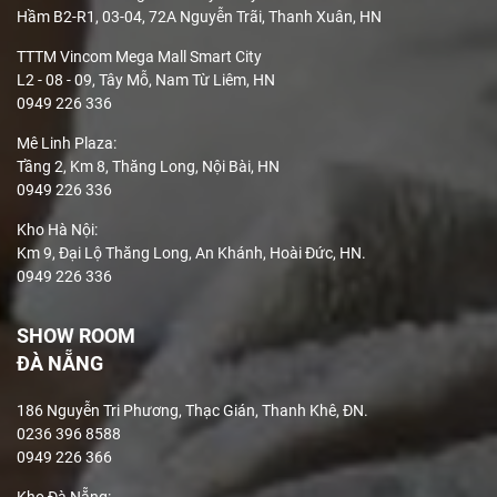
Hầm B2-R1, 03-04, 72A Nguyễn Trãi, Thanh Xuân, HN
TTTM Vincom Mega Mall Smart City
L2 - 08 - 09, Tây Mỗ, Nam Từ Liêm, HN
0949 226 336
Mê Linh Plaza
:
Tầng 2, Km 8, Thăng Long, Nội Bài, HN
0949 226 336
Kho Hà Nội:
Km 9, Đại Lộ Thăng Long, An Khánh, Hoài Đức, HN.
0949 226 336
SHOW ROOM
ĐÀ NẴNG
186 Nguyễn Tri Phương, Thạc Gián, Thanh Khê, ĐN.
0236 396 8588
0949 226 366