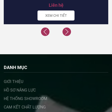
Liên hệ
XEM CHI TIẾT
DANH MỤC
GIỚI THIỆU
HỒ SƠ NĂNG LỰC
HỆ THỐNG SHOWROOM
CAM KẾT CHẤT LƯỢNG