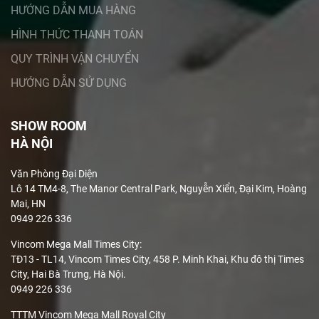
HƯỚNG DẪN MUA HÀNG
HÌNH THỨC THANH TOÁN
QUY TRÌNH VẬN CHUYỂN
HƯỚNG DẪN SỬ DỤNG
SHOW ROOM
HÀ NỘI
Văn Phòng Đại Diện
Lô 14 TM4-8, The Manor Central Park, Nguyễn Xiển, Đại Kim, Hoàng
Mai, HN
0949 226 336
Vincom Mega Mall Times City:
TĐ13 - TL14, Vincom Times City, 458 P. Minh Khai, Khu đô thị Times
City, Hai Bà Trưng, Hà Nội.
0949 226 336
TTTM Vincom Mega Mall Royal City