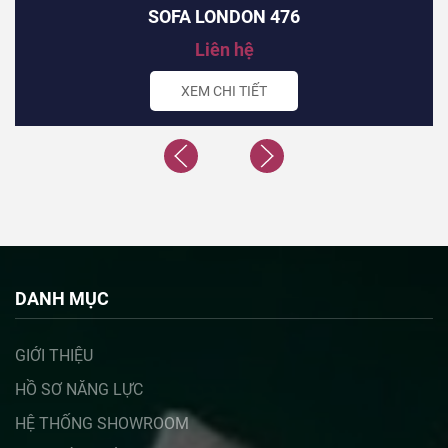
SOFA LONDON 476
Liên hệ
XEM CHI TIẾT
DANH MỤC
GIỚI THIỆU
HỒ SƠ NĂNG LỰC
HỆ THỐNG SHOWROOM