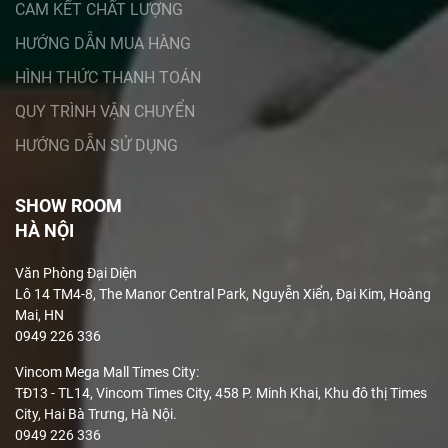
CAM KẾT CHẤT LƯỢNG
HƯỚNG DẪN MUA HÀNG
HÌNH THỨC THANH TOÁN
QUY TRÌNH VẬN CHUYỂN
HƯỚNG DẪN SỬ DỤNG
SHOW ROOM
HÀ NỘI
Văn Phòng Đại Diện
Lô 14 TM4-8, The Manor Central Park, Nguyễn Xiển, Đại Kim, Hoàng
Mai, HN
0949 226 336
Vincom Mega Mall Times City:
TĐ13 - TL14, Vincom Times City, 458 P. Minh Khai, Khu đô thị Times
City, Hai Bà Trưng, Hà Nội.
0949 226 336