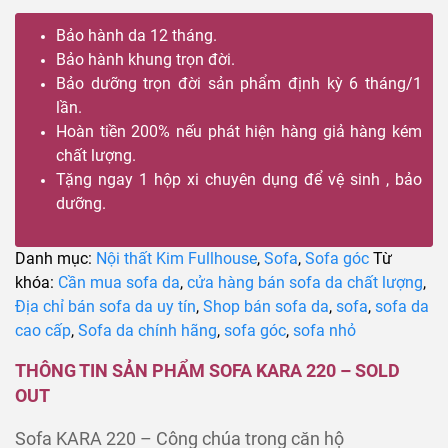
Bảo hành da 12 tháng.
Bảo hành khung trọn đời.
Bảo dưỡng trọn đời sản phẩm định kỳ 6 tháng/1
lần.
Hoàn tiền 200% nếu phát hiện hàng giả hàng kém
chất lượng.
Tặng ngay 1 hộp xi chuyên dụng để vệ sinh , bảo
dưỡng.
Danh mục:
Nội thất Kim Fullhouse
,
Sofa
,
Sofa góc
Từ
khóa:
Cần mua sofa da
,
cửa hàng bán sofa da chất lượng
,
Địa chỉ bán sofa da uy tín
,
Shop bán sofa da
,
sofa
,
sofa da
cao cấp
,
Sofa da chính hãng
,
sofa góc
,
sofa nhỏ
THÔNG TIN SẢN PHẨM SOFA KARA 220 – SOLD
OUT
Sofa KARA 220 – Công chúa trong căn hộ