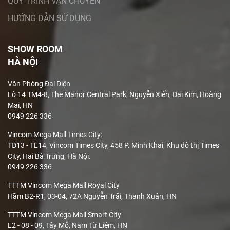
QUY TRÌNH VẬN CHUYỂN
HƯỚNG DẪN SỬ DỤNG
Kims Full House – địa điểm mua sofa da uy tín
SHOW ROOM
Với 15 năm kinh nghiệm trong thiết kế, nhập khẩu nội thất
HÀ NỘI
cao cấp.Trong quá trình hoạt động, Kims đã được nhiều
người tiêu dùng tín nhiệm trên thị trường. Chúng tôi – Kims
Văn Phòng Đại Diện
FullHouse đã cho ra đời những sản phẩm với chất lượng
Lô 14 TM4-8, The Manor Central Park, Nguyễn Xiển, Đại Kim, Hoàng
được sản xuất từ những nguyên vật liệu tốt nhất.
Mai, HN
0949 226 336
Sở hữu những mẫu sofa góc tại Kims là bạn đang sở hữu
Vincom Mega Mall Times City:
những sản phẩm tuyệt vời. Chúng được gia công từ những
TĐ13 - TL14, Vincom Times City, 458 P. Minh Khai, Khu đô thị Times
đôi tay tài hoa của các nghệ nhân có tay nghề cao. Cùng
City, Hai Bà Trưng, Hà Nội.
với đó sản phẩm của chúng tôi cũng áp dụng những công
0949 226 336
nghệ tiên tiến hàng đầu thế giới trong ngành nội thất để
TTTM Vincom Mega Mall Royal City
cho ra đời những sản phẩm tốt nhất.
Hầm B2-R1, 03-04, 72A Nguyễn Trãi, Thanh Xuân, HN
Chất liệu bề mặt: Da bò Ý
TTTM Vincom Mega Mall Smart City
Chất liệu khung: Gỗ tự nhiên
L2 - 08 - 09, Tây Mỗ, Nam Từ Liêm, HN