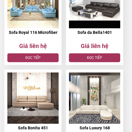
nhân phải khá nâng niu, nhẹ nhàng trong khi sử dụng,
đúng với tính các của một nàng công chúa.
Sofa Royal 116 Microfiber
Sofa da Bella1401
Giá liên hệ
Giá liên hệ
ĐỌC TIẾP
ĐỌC TIẾP
PHÙ HỢP VỚI KHÔNG GIAN TRANG NHÃ
Sofa Bonita 451
Sofa Luxury 168