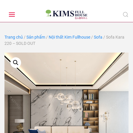
Trang chủ
/
Sản phẩm
/
Nội thất Kim Fullhouse
/
Sofa
/ Sofa Kara
220 – SOLD OUT