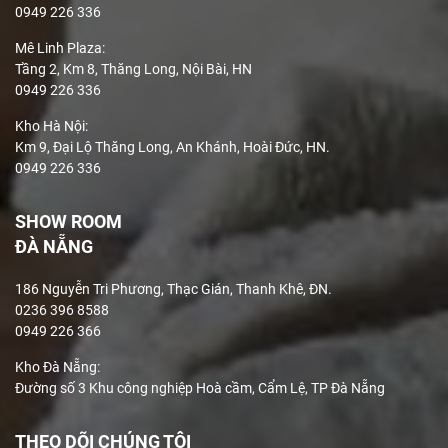
Chất liệu chân đế: inox
0949 226 336
Kích thước: 2600/1750x950x900mm
Mê Linh Plaza
:
Đôn: 800x600x420mm
Tầng 2, Km 8, Thăng Long, Nội Bài, HN
0949 226 336
Một số hình ảnh
Kho Hà Nội:
Km 9, Đại Lộ Thăng Long, An Khánh, Hoài Đức, HN.
0949 226 336
SHOW ROOM
ĐÀ NẴNG
186 Nguyễn Tri Phương, Thạc Gián, Thanh Khê, ĐN.
0236 396 8588
0949 226 366
Kho Đà Nẵng:
Đường số 3 Khu công nghiệp Hoà cầm, Cẩm Lệ, TP Đà Nẵng
THEO DÕI CHÚNG TÔI