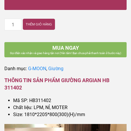
Số
THÊM GIỎ HÀNG
lượng
MUA NGAY
Gọi điện xác nhận và giao hàng tận nơi (Yên tâm! Bạn chưa phải thanh toán ở bước này)
Danh mục:
G-MOON
,
Giường
THÔNG TIN SẢN PHẨM GIƯỜNG ARGIAN HB
311402
Mã SP: HB311402
Chất liệu: LPM, NỈ, MOTER
Size: 1810*2205*800(300)(H)/mm