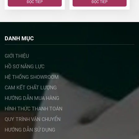
ĐỌC TIẾP
ĐỌC TIẾP
DANH MỤC
GIỚI THIỆU
HỒ SƠ NĂNG LỰC
HỆ THỐNG SHOWROOM
CÔNG TY TNHH KIM FULL HOUSE
CAM KẾT CHẤT LƯỢNG
Hệ thống showroom
HƯỚNG DẪN MUA HÀNG
Showroom: Tầng 5, Lotte Center, 54 Liễu Giai – Ba
HÌNH THỨC THANH TOÁN
Đình – Hà Nội.
QUY TRÌNH VẬN CHUYỂN
Showroom: Tầng 3, Vincom Center – 119 Trần Duy
HƯỚNG DẪN SỬ DỤNG
Hưng – Cầu Giấy – Hà Nội
Showroom: Tầng 2, Mê Linh Plaza, Cao Tốc Thăng