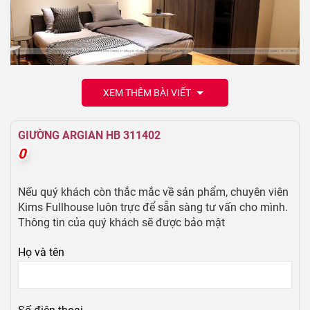
XEM THÊM BÀI VIẾT
GIƯỜNG ARGIAN HB 311402
0
0
Nếu quý khách còn thắc mắc về sản phẩm, chuyên viên
Kims Fullhouse luôn trực để sẵn sàng tư vấn cho mình.
Thông tin của quý khách sẽ được bảo mật
Họ và tên