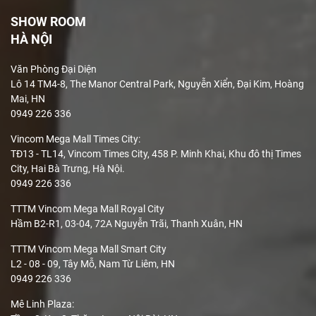
Long – Nội Bài – Hà Nội
SHOW ROOM
Showroom: Tầng 3, Vincom Center Đà Nẵng, 910A Ngô
HÀ NỘI
Quyền – Đà Nẵng
Showroom: Tầng B2-05, Vincom Center Đồng Khởi –
Văn Phòng Đại Diện
72 Lê Thánh Tôn – Quận 1 – Hồ Chí Minh
Lô 14 TM4-8, The Manor Central Park, Nguyễn Xiển, Đại Kim, Hoàng
Showroom: Tầng 3, Vincom Mega Mall Thảo Điền –
Mai, HN
0949 226 336
161 Xa Lộ Hà Nội – Quận 2 – Hồ Chí Minh
Vincom Mega Mall Times City:
Điện thoại: (+84)949.226.336
TĐ13 - TL14, Vincom Times City, 458 P. Minh Khai, Khu đô thị Times
City, Hai Bà Trưng, Hà Nội.
Email: support@kimsfullhouse.com
0949 226 336
Website: www.kimsfullhouse.com
TTTM Vincom Mega Mall Royal City
Hầm B2-R1, 03-04, 72A Nguyễn Trãi, Thanh Xuân, HN
TTTM Vincom Mega Mall Smart City
L2 - 08 - 09, Tây Mỗ, Nam Từ Liêm, HN
0949 226 336
Mê Linh Plaza
: