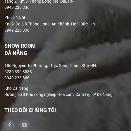
Tầng 2, Km 8, Thăng Long, Nội Bài, HN
0949 226 336
Kho Hà Nội:
Km 9, Đại Lộ Thăng Long, An Khánh, Hoài Đức, HN.
0949 226 336
SHOW ROOM
ĐÀ NẴNG
186 Nguyễn Tri Phương, Thạc Gián, Thanh Khê, ĐN.
0236 396 8588
0949 226 366
Kho Đà Nẵng:
Đường số 3 Khu công nghiệp Hoà cầm, Cẩm Lệ, TP Đà Nẵng
THEO DÕI CHÚNG TÔI