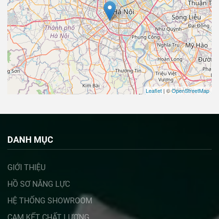
Leaflet
| ©
OpenStreetMap
DANH MỤC
GIỚI THIỆU
HỒ SƠ NĂNG LỰC
HỆ THỐNG SHOWROOM
CAM KẾT CHẤT LƯỢNG