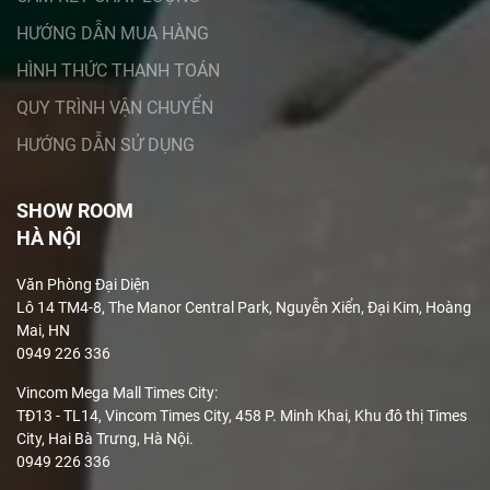
HƯỚNG DẪN MUA HÀNG
HÌNH THỨC THANH TOÁN
QUY TRÌNH VẬN CHUYỂN
HƯỚNG DẪN SỬ DỤNG
SHOW ROOM
HÀ NỘI
Văn Phòng Đại Diện
Lô 14 TM4-8, The Manor Central Park, Nguyễn Xiển, Đại Kim, Hoàng
Mai, HN
0949 226 336
Vincom Mega Mall Times City:
TĐ13 - TL14, Vincom Times City, 458 P. Minh Khai, Khu đô thị Times
City, Hai Bà Trưng, Hà Nội.
0949 226 336